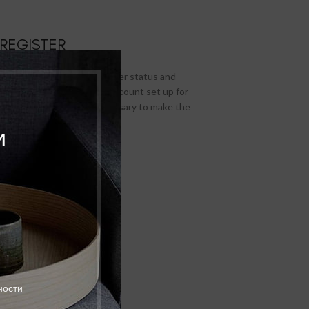
REGISTER
allows you to access your order status and
ds below, and we'll get a new account set up for
ask you for information necessary to make the
rocess faster and easier.
и
РЕГИСТРАЦИЯ
ности