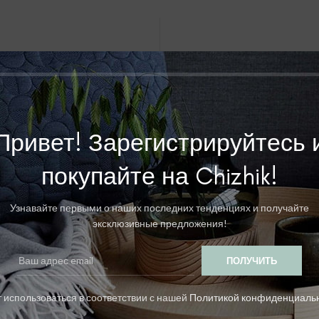
Registering for this site 
history. Just fill in the fiel
you in no time. We will only 
purchase p
Привет! Зарегистрируйтесь 
покупайте на Chizhik!
Узнавайте первыми о наших последних тенденциях и получайте
эксклюзивные предложения!
Забыли пароль?
 использоваться в соответствии с нашей
Политикой конфиденциаль